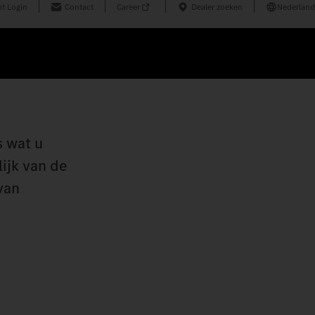
t Login
Contact
Career
Dealer zoeken
Nederland
s wat u
lijk van de
van