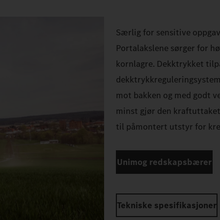
Særlig for sensitive oppgav
Portalakslene sørger for hø
kornlagre. Dekktrykket til
dekktrykkreguleringsystem
mot bakken og med godt vei
minst gjør den kraftuttake
til påmontert utstyr for kr
Unimog redskapsbærer
Tekniske spesifikasjoner