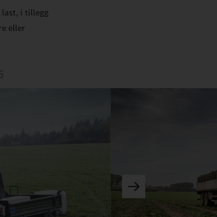
ast, i tillegg
e eller
5