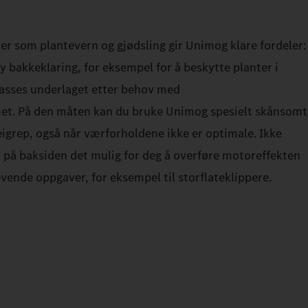
er som plantevern og gjødsling gir Unimog klare fordeler:
y bakkeklaring, for eksempel for å beskytte planter i
passes underlaget etter behov med
et. På den måten kan du bruke Unimog spesielt skånsomt
grep, også når værforholdene ikke er optimale. Ikke
t på baksiden det mulig for deg å overføre motoreffekten
evende oppgaver, for eksempel til storflateklippere.