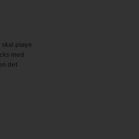
 skal pløye
rucks med
en det