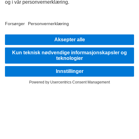
er grunnleggende verdier. Dette viser vi i måten vi tenker, handler og kommuniserer
på. Alle uttrykk som brukes, inkluderer selvfølgelig alle kjønn og identiteter.
HOLD KONTAKTEN.
Bli kjent med Mercedes-Benz Trucks i våre digitale kanaler.
Tilbyder
Personvern
Personvern testkjøretøy