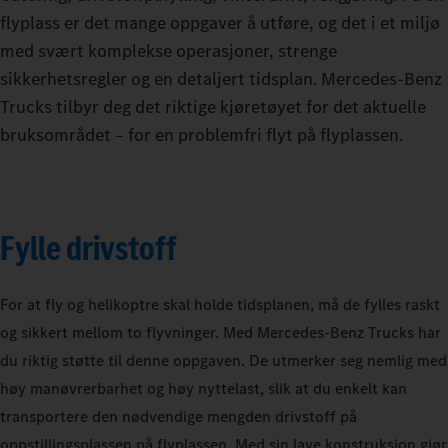
flyplass er det mange oppgaver å utføre, og det i et miljø
med svært komplekse operasjoner, strenge
sikkerhetsregler og en detaljert tidsplan. Mercedes‑Benz
Trucks tilbyr deg det riktige kjøretøyet for det aktuelle
bruksområdet – for en problemfri flyt på flyplassen.
Fylle drivstoff
For at fly og helikoptre skal holde tidsplanen, må de fylles raskt
og sikkert mellom to flyvninger. Med Mercedes‑Benz Trucks har
du riktig støtte til denne oppgaven. De utmerker seg nemlig med
høy manøvrerbarhet og høy nyttelast, slik at du enkelt kan
transportere den nødvendige mengden drivstoff på
oppstillingsplassen på flyplassen. Med sin lave konstruksjon gjør