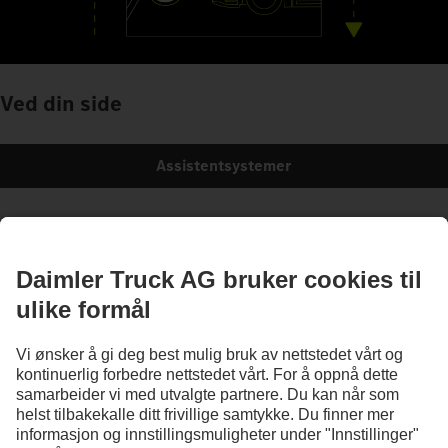
Ved din side
Assistentsystemer
Illustrasjonene og teksten kan også omfatte tilbehør og tilleggsutstyr som ikke
inngår i standardutstyret. Illustrasjonene er bare ment som eksempler og gjengir ikke
nødvendigvis originalkjøretøyenes faktiske tilstand. Utseendet til originalkjøretøyene
kan avvike fra disse illustrasjonene. Med forbehold om endringer. Illustrasjonene og
teksten kan også omfatte typer, tjenester og produkter som ikke tilbys i alle land.
Daimler Truck AG er et globalt selskap der likestilling, mangfold, åpenhet og respekt