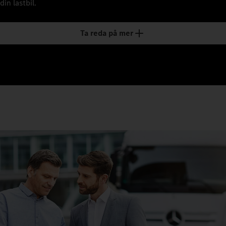
din lastbil.
Ta reda på mer