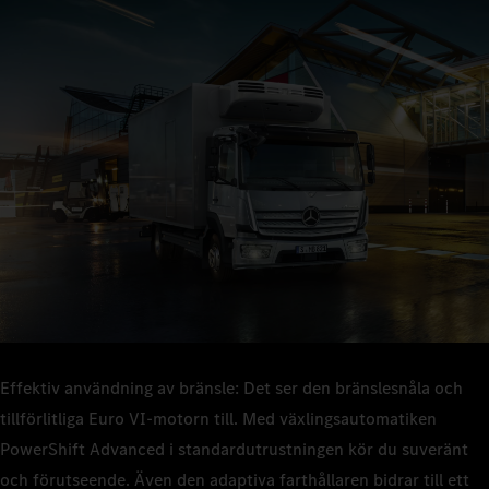
Med sina robusta och beprövade komponenter erbjuder Atego
teknik som du kan lita på – oavsett om du kör i trånga passager,
Med Atego kan du öka fordonsutnyttjandet och hålla dig ute på
på bakgårdar eller i stadstrafik med stop‑and‑go.
vägarna längre. Bränsleförbrukningen är låg – och det är även
de totala kostnaderna.
Effektiv användning av bränsle: Det ser den bränslesnåla och
tillförlitliga Euro VI‑motorn till. Med växlingsautomatiken
PowerShift Advanced i standardutrustningen kör du suveränt
och förutseende. Även den adaptiva farthållaren bidrar till ett