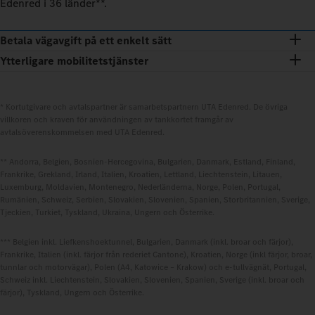
Edenred i 36 länder**.
Betala vägavgift på ett enkelt sätt
Ytterligare mobilitetstjänster
* Kortutgivare och avtalspartner är samarbetspartnern UTA Edenred. De övriga
villkoren och kraven för användningen av tankkortet framgår av
avtalsöverenskommelsen med UTA Edenred.
** Andorra, Belgien, Bosnien-Hercegovina, Bulgarien, Danmark, Estland, Finland,
Frankrike, Grekland, Irland, Italien, Kroatien, Lettland, Liechtenstein, Litauen,
Luxemburg, Moldavien, Montenegro, Nederländerna, Norge, Polen, Portugal,
Rumänien, Schweiz, Serbien, Slovakien, Slovenien, Spanien, Storbritannien, Sverige,
Tjeckien, Turkiet, Tyskland, Ukraina, Ungern och Österrike.
*** Belgien inkl. Liefkenshoektunnel, Bulgarien, Danmark (inkl. broar och färjor),
Frankrike, Italien (inkl. färjor från rederiet Cantone), Kroatien, Norge (inkl färjor, broar,
tunnlar och motorvägar), Polen (A4, Katowice – Krakow) och e-tullvägnät, Portugal,
Schweiz inkl. Liechtenstein, Slovakien, Slovenien, Spanien, Sverige (inkl. broar och
färjor), Tyskland, Ungern och Österrike.