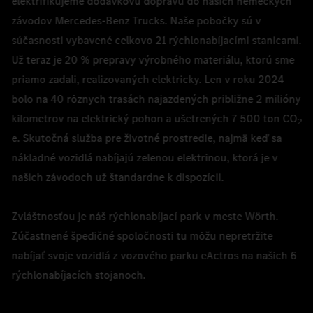
elektrifikujeme dodávkovú dopravu do našich nemeckých
závodov Mercedes-Benz Trucks. Naše pobočky sú v
súčasnosti vybavené celkovo 21 rýchlonabíjacími stanicami.
Už teraz je 20 % prepravy výrobného materiálu, ktorú sme
priamo zadali, realizovaných elektricky. Len v roku 2024
bolo na 40 rôznych trasách najazdených približne 2 milióny
kilometrov na elektrický pohon a ušetrených 7 500 ton CO
2
e. Skutočná služba pre životné prostredie, najmä keď sa
nákladné vozidlá nabíjajú zelenou elektrinou, ktorá je v
našich závodoch už štandardne k dispozícii.
Zvláštnosťou je náš rýchlonabíjací park v meste Wörth.
Zúčastnené špedičné spoločnosti tu môžu nepretržite
nabíjať svoje vozidlá z vozového parku eActros na našich 6
rýchlonabíjacích stojanoch.