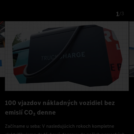
1
/
3
100 vjazdov nákladných vozidiel bez
emisií CO₂ denne
Začíname u seba: V nasledujúcich rokoch kompletne