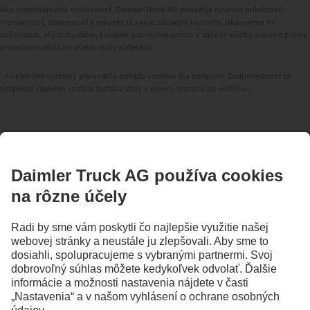
Ako medzinárodná spoločnosť, Daimler Truck AG považuje rovnosť príležitostí,
rozmanitosť, otvorenosť a rešpekt za svoje základné hodnoty. Ukazujeme to
spôsobom, akým myslíme, konáme a komunikujeme. V zásade všetky zvolené pojmy
prirodzene zahŕňajú všetky rody a identity.
1
Asistenčné systémy pre vodiča dokážu vodičov iba podporiť. Zodpovednosť za
bezpečné riadenie vozidla zostáva vždy v plnom rozsahu na vodičovi.
ZOSTAŇTE V KONTAKTE.
Objavte Mercedes‑Benz Trucks na našich digitálnych
kanáloch.