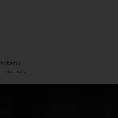
 vysokému
– viac váš