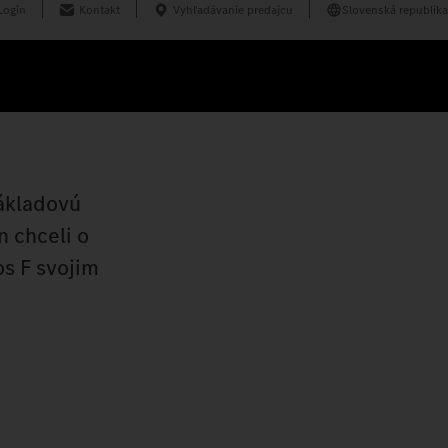
Login
Kontakt
Vyhľadávanie predajcu
Slovenská republika
nákladovú
n chceli o
os F svojim