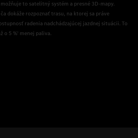
. Umožňuje to satelitný systém a presné 3D‑mapy.
ča dokáže rozpoznať trasu, na ktorej sa práve
ostupnosť radenia nadchádzajúcej jazdnej situácii. To
ž o 5 %
menej paliva.
1