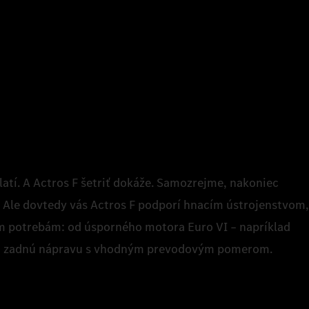
latí. A Actros F šetriť dokáže. Samozrejme, nakoniec
y. Ale dovtedy vás Actros F podporí hnacím ústrojenstvom,
im potrebám: od úsporného motora Euro VI – napríklad
 po zadnú nápravu s vhodným prevodovým pomerom.