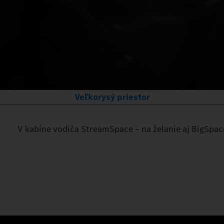
Veľkorysý priestor
V kabíne vodiča StreamSpace – na želanie aj BigSpace