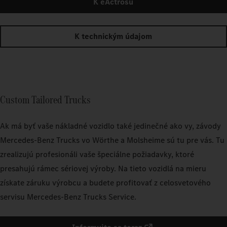
K eActrosu
K technickým údajom
Custom Tailored Trucks
Ak má byť vaše nákladné vozidlo také jedinečné ako vy, závody
Mercedes‑Benz Trucks vo Wörthe a Molsheime sú tu pre vás. Tu
zrealizujú profesionáli vaše špeciálne požiadavky, ktoré
presahujú rámec sériovej výroby. Na tieto vozidlá na mieru
získate záruku výrobcu a budete profitovať z celosvetového
servisu Mercedes‑Benz Trucks Service.