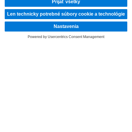
Ako medzinárodná spoločnosť, Daimler Truck AG považuje rovnosť príležitostí,
rozmanitosť, otvorenosť a rešpekt za svoje základné hodnoty. Ukazujeme to
spôsobom, akým myslíme, konáme a komunikujeme. V zásade všetky zvolené pojmy
prirodzene zahŕňajú všetky rody a identity.
ZOSTAŇTE V KONTAKTE.
Objavte Mercedes‑Benz Trucks na našich digitálnych
kanáloch.
Poskytovateľ