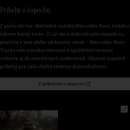
Príbehy o úspechu
Z púšte do hôr: Nákladné vozidlá Mercedes‑Benz zvládnu
takmer každý terén. Či už ide o dobrodružnú expedíciu,
použitie v lese alebo záchranný zásah – Mercedes‑Benz
Trucks vám ponúka robustné a spoľahlivé terénne
riešenia aj do extrémnych podmienok. Objavte úspešné
príbehy pre vaše ďalšie terénne dobrodružstvo.
K príbehom o úspechu