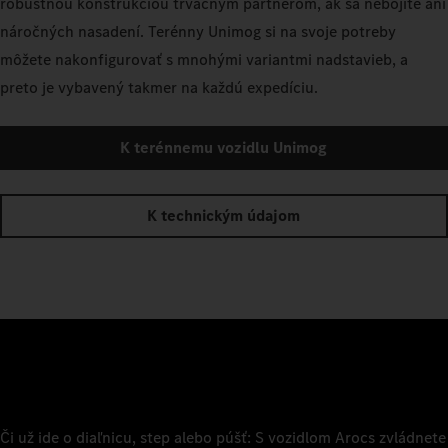
robustnou konštrukciou trvácnym partnerom, ak sa nebojíte ani
náročných nasadení. Terénny Unimog si na svoje potreby
môžete nakonfigurovať s mnohými variantmi nadstavieb, a
preto je vybavený takmer na každú expedíciu.
K terénnemu vozidlu Unimog
K technickým údajom
Či už ide o diaľnicu, step alebo púšť: S vozidlom Arocs zvládnete