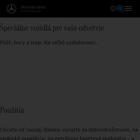
Špeciálne vozidlá pre vaše odvetvie
Púšť, hory a step: Na veľké vzdialenosti.
Použitia
Chcete ísť naozaj ďaleko: vyrazte za dobrodružstvom, na
vedecké expedície, na extrémne športové podujatia – a