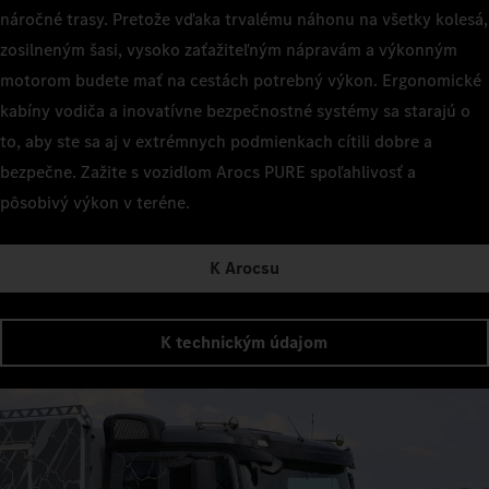
náročné trasy. Pretože vďaka trvalému náhonu na všetky kolesá,
zosilneným šasi, vysoko zaťažiteľným nápravám a výkonným
motorom budete mať na cestách potrebný výkon. Ergonomické
kabíny vodiča a inovatívne bezpečnostné systémy sa starajú o
to, aby ste sa aj v extrémnych podmienkach cítili dobre a
bezpečne. Zažite s vozidlom Arocs PURE spoľahlivosť a
pôsobivý výkon v teréne.
K Arocsu
K technickým údajom