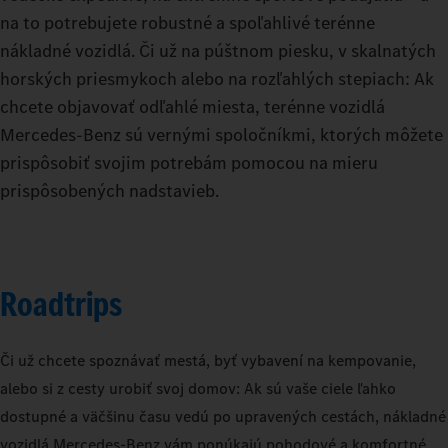
na to potrebujete robustné a spoľahlivé terénne
nákladné vozidlá. Či už na púštnom piesku, v skalnatých
horských priesmykoch alebo na rozľahlých stepiach: Ak
chcete objavovať odľahlé miesta, terénne vozidlá
Mercedes-Benz sú vernými spoločníkmi, ktorých môžete
prispôsobiť svojim potrebám pomocou na mieru
prispôsobených nadstavieb.
Roadtrips
Či už chcete spoznávať mestá, byť vybavení na kempovanie,
alebo si z cesty urobiť svoj domov: Ak sú vaše ciele ľahko
dostupné a väčšinu času vedú po upravených cestách, nákladné
vozidlá Mercedes‑Benz vám ponúkajú pohodové a komfortné