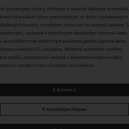
Ak potrebujete odolný, efektívny a funkčný nákladný automobil,
ktorý má podávať výkon predovšetkým na dobre vybudovaných
diaľkových trasách, s modelom Actros ste sa rozhodli správne. S
modernými, odolnými a efektívnymi dieselovými motormi alebo
s akumulátorovým elektrickým pohonom jazdíte úsporne alebo
dokonca lokálne CO
neutrálne. Moderné asistenčné systémy
2
pre vodiča, ergonomické sedadlá a priestranná kabína vodiča
urobia z vozidla Actros váš domov na kolesách.
K Actrosu L
K technickým údajom