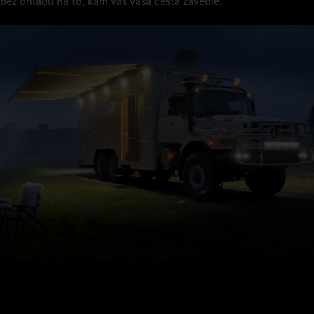
bez ohľadu na to, kam vás vaša cesta zavedie.