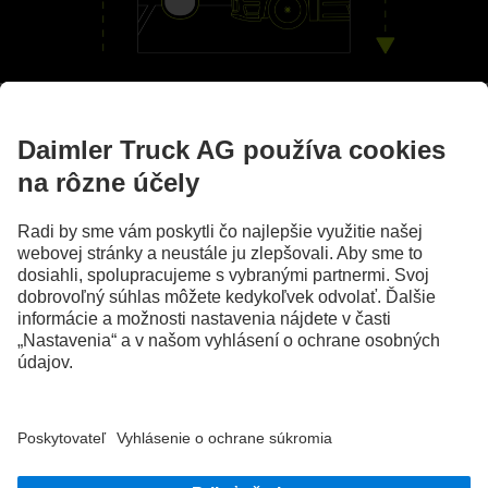
Na vašej strane
Asistenčné systémy
Obrázky a texty môžu obsahovať aj príslušenstvo a mimoriadnu výbavu, ktoré nie sú
súčasťou sériového rozsahu dodávky. Obrázky slúžia len na ilustráciu a nevyhnutne
nezobrazujú skutočný stav originálnych vozidiel. Vzhľad originálnych vozidiel sa
môže líšiť od vzhľadu vozidiel na obrázkoch. Zmeny sú vyhradené. Obrázky a texty
môžu obsahovať aj typy, podporné služby, servis a produkty, ktoré nie sú ponúkané
vo všetkých krajinách.