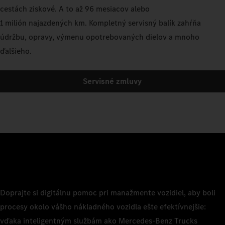
cestách ziskové. A to až 96 mesiacov alebo
1 milión najazdených km. Kompletný servisný balík zahŕňa
údržbu, opravy, výmenu opotrebovaných dielov a mnoho
ďalšieho.
Servisné zmluvy
Doprajte si digitálnu pomoc pri manažmente vozidiel, aby boli
procesy okolo vášho nákladného vozidla ešte efektívnejšie:
vďaka inteligentným službám ako Mercedes-Benz Trucks