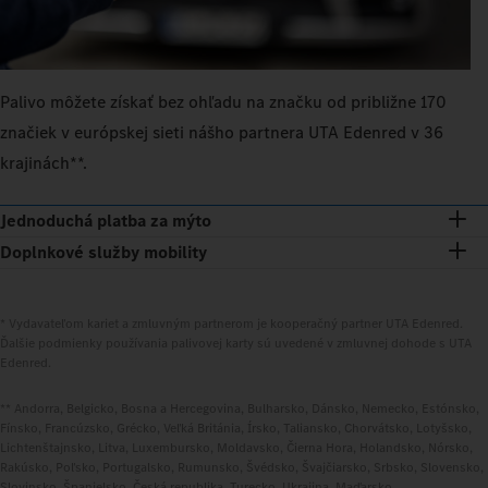
Palivo môžete získať bez ohľadu na značku od približne 170
značiek v európskej sieti nášho partnera UTA Edenred v 36
krajinách**.
Jednoduchá platba za mýto
Doplnkové služby mobility
* Vydavateľom kariet a zmluvným partnerom je kooperačný partner UTA Edenred.
Ďalšie podmienky používania palivovej karty sú uvedené v zmluvnej dohode s UTA
Edenred.
** Andorra, Belgicko, Bosna a Hercegovina, Bulharsko, Dánsko, Nemecko, Estónsko,
Fínsko, Francúzsko, Grécko, Veľká Británia, Írsko, Taliansko, Chorvátsko, Lotyšsko,
Lichtenštajnsko, Litva, Luxembursko, Moldavsko, Čierna Hora, Holandsko, Nórsko,
Rakúsko, Poľsko, Portugalsko, Rumunsko, Švédsko, Švajčiarsko, Srbsko, Slovensko,
Slovinsko, Španielsko, Česká republika, Turecko, Ukrajina, Maďarsko.