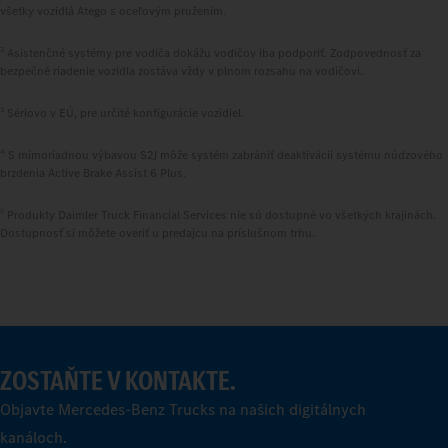
všetky vozidlá Atego s oceľovým pružením.
2
Asistenčné systémy pre vodiča dokážu vodičov iba podporiť. Zodpovednosť za
bezpečné riadenie vozidla zostáva vždy v plnom rozsahu na vodičovi.
3
Sériovo v EÚ, pre určité konfigurácie vozidiel.
4
S mimoriadnou výbavou S2J môže systém zabrániť deaktivácii systému núdzového
brzdenia Active Brake Assist 6 Plus.
5
Produkty Daimler Truck Financial Services nie sú dostupné vo všetkých krajinách.
Dostupnosť si môžete overiť u predajcu na príslušnom trhu.
ZOSTAŇTE V KONTAKTE.
Objavte Mercedes‑Benz Trucks na našich digitálnych
kanáloch.