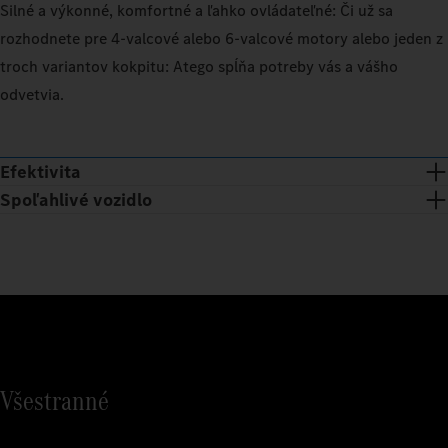
Silné a výkonné, komfortné a ľahko ovládateľné: Či už sa
rozhodnete pre 4‑valcové alebo 6‑valcové motory alebo jeden z
troch variantov kokpitu: Atego spĺňa potreby vás a vášho
odvetvia.
Efektivita
Spoľahlivé vozidlo
Všestranné