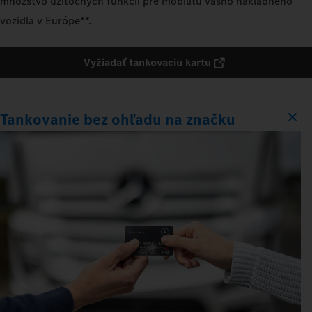
množstvo užitočných funkcií pre mobilitu vášho nákladného
vozidla v Európe**.
Vyžiadať tankovaciu kartu
Tankovanie bez ohľadu na značku