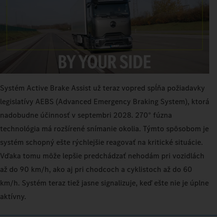
Systém Active Brake Assist už teraz vopred spĺňa požiadavky
legislatívy AEBS (Advanced Emergency Braking System), ktorá
nadobudne účinnosť v septembri 2028. 270° fúzna
technológia má rozšírené snímanie okolia. Týmto spôsobom je
systém schopný ešte rýchlejšie reagovať na kritické situácie.
Vďaka tomu môže lepšie predchádzať nehodám pri vozidlách
až do 90 km/h, ako aj pri chodcoch a cyklistoch až do 60
km/h. Systém teraz tiež jasne signalizuje, keď ešte nie je úplne
aktívny.