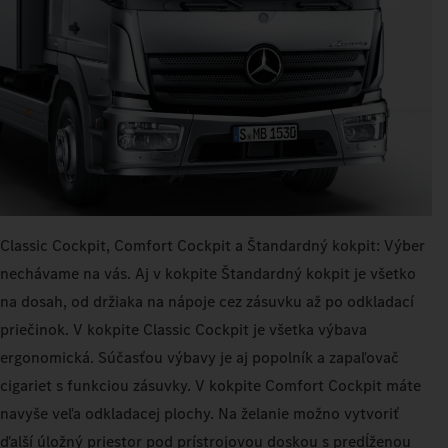
Classic Cockpit, Comfort Cockpit a Štandardný kokpit: Výber
nechávame na vás. Aj v kokpite Štandardný kokpit je všetko
na dosah, od držiaka na nápoje cez zásuvku až po odkladací
priečinok. V kokpite Classic Cockpit je všetka výbava
ergonomická. Súčasťou výbavy je aj popolník a zapaľovač
cigariet s funkciou zásuvky. V kokpite Comfort Cockpit máte
navyše veľa odkladacej plochy. Na želanie možno vytvoriť
ďalší úložný priestor pod prístrojovou doskou s predĺženou