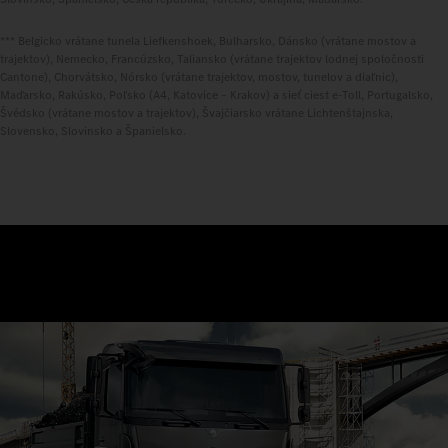
*** Belgicko vrátane tunela Liefkenshoek, Bulharsko, Dánsko (vrátane mostov a
trajektov), Nemecko, Francúzsko, Taliansko (vrátane trajektov lodnej spoločnosti
Cantone), Chorvátsko, Nórsko (vrátane trajektov, mostov, tunelov a diaľnic),
Maďarsko, Rakúsko, Poľsko (A4, Katovice – Krakov) a sieť ciest e-Toll, Portugalsko,
Švédsko (vrátane mostov a trajektov), Švajčiarsko vrátane Lichtenštajnska,
Slovensko, Slovinsko a Španielsko.