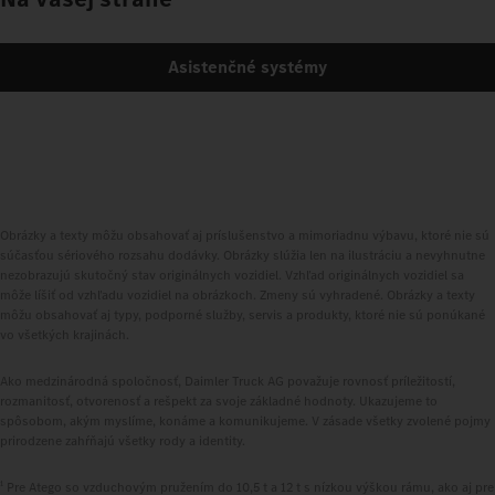
Asistenčné systémy
Obrázky a texty môžu obsahovať aj príslušenstvo a mimoriadnu výbavu, ktoré nie sú
súčasťou sériového rozsahu dodávky. Obrázky slúžia len na ilustráciu a nevyhnutne
nezobrazujú skutočný stav originálnych vozidiel. Vzhľad originálnych vozidiel sa
môže líšiť od vzhľadu vozidiel na obrázkoch. Zmeny sú vyhradené. Obrázky a texty
môžu obsahovať aj typy, podporné služby, servis a produkty, ktoré nie sú ponúkané
vo všetkých krajinách.
Ako medzinárodná spoločnosť, Daimler Truck AG považuje rovnosť príležitostí,
rozmanitosť, otvorenosť a rešpekt za svoje základné hodnoty. Ukazujeme to
spôsobom, akým myslíme, konáme a komunikujeme. V zásade všetky zvolené pojmy
prirodzene zahŕňajú všetky rody a identity.
1
Pre Atego so vzduchovým pružením do 10,5 t a 12 t s nízkou výškou rámu, ako aj pre