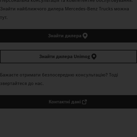
Персональна консультація та компетентне обслуговування:
Знайти найближчого дилера Mercedes‑Benz Trucks можна
тут.
Знайти дилера
Знайти дилера Unimog
Бажаєте отримати безпосередню консультацію? Тоді
звертайтеся до нас.
Контактні дані