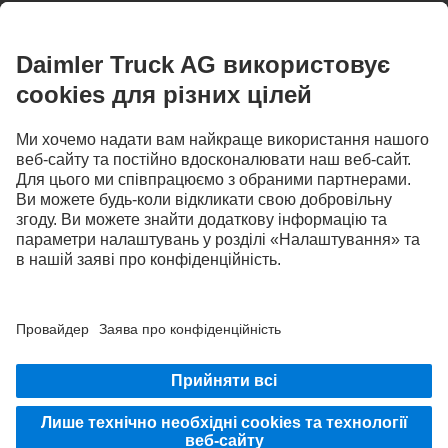
Ілюстрації та тексти можуть також описувати аксесуари і додаткові опції, які не
входять до стандартного обладнання. Наведені ілюстрації є лише зразками і не
обов'язково відображають фактичний стан оригінальних автомобілів. Зовнішній
вигляд оригінальних автомобілів може не відповідати наведеним ілюстраціям.
Зміни можуть бути внесені без попередження. Ілюстрації та тексти можуть
також містити різновиди і послуги з догляду, а також послуги та вироби,
недоступні в окремих країнах.
Як міжнародна компанія, Daimler Truck AG дотримується таких основних
принципів, як рівність можливостей, різноманітність, відкритість та повага. Ми
демонструємо це у способах мислення, дії та спілкування. Звичайно, всі вибрані
терміни включають всі гендерні ідентичності.
ЗАЛИШАЙТЕСЯ НА ЗВ'ЯЗКУ.
Відкрийте для себе Mercedes‑Benz Trucks на наших