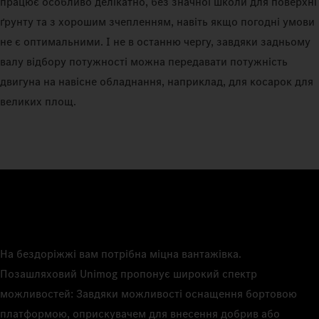
працює особливо делікатно, без значної школи для поверхні
ґрунту та з хорошим зчепленням, навіть якщо погодні умови
не є оптимальними. І не в останню чергу, завдяки задньому
валу відбору потужності можна передавати потужність
двигуна на навісне обладнання, наприклад, для косарок для
великих площ.
На бездоріжжі вам потрібна міцна вантажівка.
Позашляховий Unimog пропонує широкий спектр
можливостей: Завдяки можливості оснащення бортовою
платформою, оприскувачем для внесення добрив або