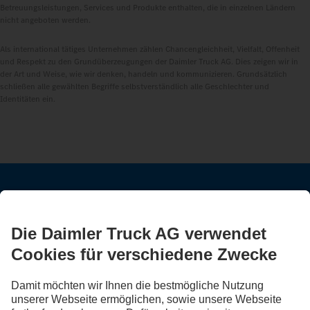
Betreuungsleistungen, Services und Produkte enthalten, die in einzelnen Ländern
nicht angeboten werden.
Als international tätiges Unternehmen zählen Chancengleichheit, Vielfalt, Offenheit
und Respekt zu den Grundüberzeugungen der Daimler Truck AG. Dies zeigen wir in
der Art und Weise, wie wir denken, handeln und kommunizieren. Grundsätzlich
schließen alle gewählten Begriffe selbstverständlich alle Geschlechter und
Identitäten ein.
BLEIB IN KONTAKT.
Entdecke Mercedes-Benz Trucks auf unseren digitalen
Kanälen.