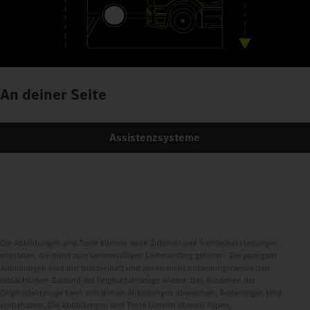
An deiner Seite
Assistenzsysteme
Die Abbildungen und Texte können auch Zubehör und Sonderausstattungen
enthalten, die nicht zum serienmäßigen Lieferumfang gehören. Die gezeigten
Abbildungen sind nur beispielhaft und geben nicht notwendigerweise den
tatsächlichen Zustand der Originalfahrzeuge wieder. Das Aussehen der
Originalfahrzeuge kann von diesen Abbildungen abweichen. Änderungen sind
vorbehalten. Die Abbildungen und Texte können ebenso Typen,