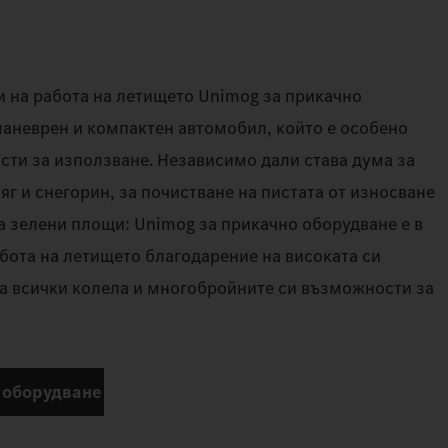
 на работа на летището Unimog за прикачно
маневрен и компактен автомобил, който е особено
сти за използване. Независимо дали става дума за
яг и снегорин, за почистване на пистата от износване
на зелени площи: Unimog за прикачно оборудване е в
бота на летището благодарение на високата си
а всички колела и многобройните си възможности за
 оборудване