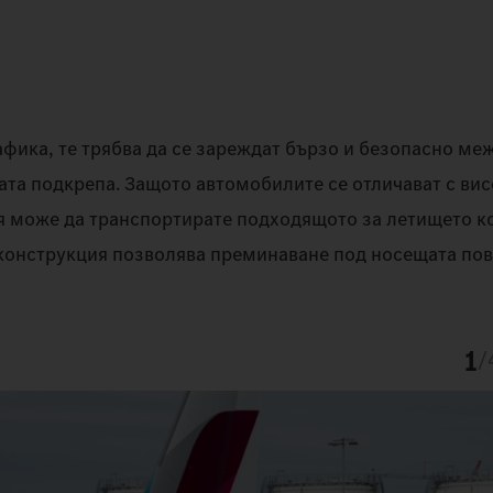
афика, те трябва да се зареждат бързо и безопасно ме
ната подкрепа. Защото автомобилите се отличават с ви
ия може да транспортирате подходящото за летището к
и конструкция позволява преминаване под носещата пов
1
/