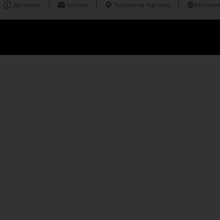
Доставчик
Контакт
Търсене на търговец
България