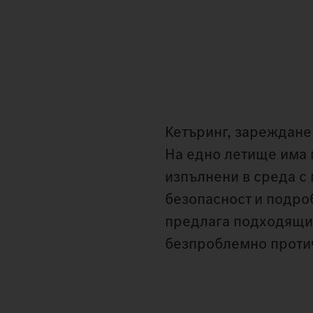
Кетъринг, зареждане 
На едно летище има м
изпълнени в среда с
безопасност и подро
предлага подходящия
безпроблемно протич