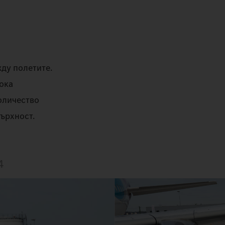
жду полетите.
сока
оличество
ърхност.
4