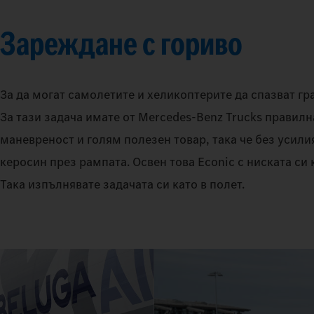
Зареждане с гориво
За да могат самолетите и хеликоптерите да спазват гр
За тази задача имате от Mercedes-Benz Trucks правил
маневреност и голям полезен товар, така че без усил
керосин през рампата. Освен това Econic с ниската с
Така изпълнявате задачата си като в полет.