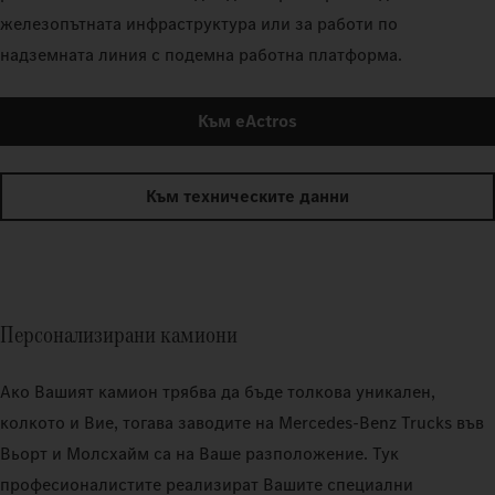
железопътната инфраструктура или за работи по
надземната линия с подемна работна платформа.
Към eActros
Към техническите данни
Персонализирани камиони
Ако Вашият камион трябва да бъде толкова уникален,
колкото и Вие, тогава заводите на Mercedes‑Benz Trucks във
Вьорт и Молсхайм са на Ваше разположение. Тук
професионалистите реализират Вашите специални