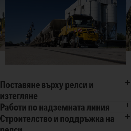
Поставяне върху релси и
изтегляне
Работи по надземната линия
Строителство и поддръжка на
релси