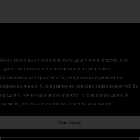
Arocs може да се използва като двупосочна версия, ако
търсите многостранна алтернатива на релсовите
автомобили за строителство, поддръжка и ремонт на
надземни линии. С хидравлично релсово задвижване той Ви
предлага точно тази вариативност - независимо дали за
трамваи, метро или основни железопътни линии.
Към Arocs