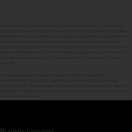
Изображенията и текстовете може да съдържат аксесоари и допълнително
оборудване, които не принадлежат към серийната окомплектовка. Показаните
изображения са само примерни и не отразяват задължително действителното
състояние на оригиналните автомобили. Външният вид на оригиналните
автомобили може да се различава от изображенията. Запазваме си право на
промени. Изображенията и текстовете може да съдържат също типове услуги
за поддръжка, сервизни услуги и продукти, които не се предлагат в някои
държави.
Като международно действаща компания равните възможности,
многообразието, откритостта и уважението са основните убеждения на
Daimler Truck AG. Това показваме чрез начина, по който мислим, действаме и
общуваме. По принцип всички избрани термини разбира се включват всички
полове и идентичности.
История на успеха