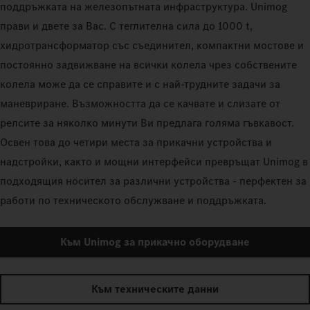
поддръжката на железопътната инфраструктура. Unimog
прави и двете за Вас. С теглителна сила до 1000 t,
хидротрансформатор със съединител, компактни мостове и
постоянно задвижване на всички колела чрез собствените
колела може да се справите и с най-трудните задачи за
маневриране. Възможността да се качвате и слизате от
релсите за няколко минути Ви предлага голяма гъвкавост.
Освен това до четири места за прикачни устройства и
надстройки, както и мощни интерфейси превръщат Unimog в
подходящия носител за различни устройства - перфектен за
работи по техническото обслужване и поддръжката.
Към Unimog за прикачно оборудване
Към техническите данни