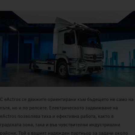
С eActros се движите ориентирани към бъдещето не само на
пътя, но и по релсите. Електрическото задвижване на
eActros позволява тиха и ефективна работа, както в
градската зона, така и във чувствителни индустриални
райони. Той е вашият надежден партньор за задачи около