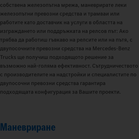
собствена железопътна мрежа, маневрирате леки
железопътни превозни средства и трамваи или
работите като доставчик на услуги в областта на
изграждането или поддръжката на релсов път: Ако
трябва да работиш гъвкаво на релсите или на пътя, с
двупосочните превозни средства на Mercedes‑Benz
Trucks ще получиш подходящото решение за
възможно най-голяма ефективност. Сътрудничеството
с производителите на надстройки и специалистите по
двупосочни превозни средства гарантира
подходящата конфигурация за Вашите проекти.
Маневриране