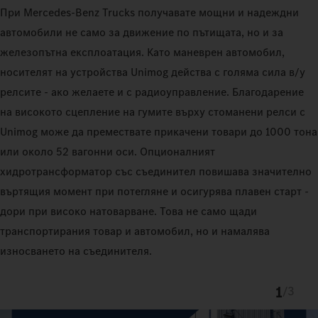
При Mercedes‑Benz Trucks получавате мощни и надеждни
автомобили не само за движение по пътищата, но и за
железопътна експлоатация. Като маневрен автомобил,
носителят на устройства Unimog действа с голяма сила в/у
релсите - ако желаете и с радиоуправление. Благодарение
на високото сцепление на гумите върху стоманени релси с
Unimog може да премествате прикачени товари до 1000 тона
или около 52 вагонни оси. Опционалният
хидротрансформатор със съединител повишава значително
въртящия момент при потегляне и осигурява плавен старт -
дори при високо натоварване. Това не само щади
транспортирания товар и автомобил, но и намалява
износването на съединителя.
1
/
3