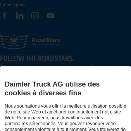
numériques.
FOLLOW THE ROADSTARS.
Échangez maintenant vos expériences avec d’autres routiers
et routières.
Montez à bord
LANGUAGE