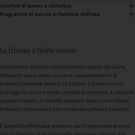
Comfort di lavoro e abitativo
Programmi di marcia in funzione dell'uso
La frizione a fluido viscoso
Avviamento delicato e praticamente esente da usura,
trasporto quasi senza scosse e comportamento di
frenata finemente dosato: la frizione a fluido viscoso
protegge il carico e rende comode le manovre. A velocità
a passo d'uomo, il retarder primario assicura un'azione
Pause rilassanti anche nei viaggi più faticosi: hai due opzioni
frenante continuativa con un'elevata potenza frenante.
spaziose a scelta tra la cabina di guida GigaSpace e la cabina di
Le modalità di marcia commutabili ti consentono di guidare il
guida BigSpace.
tuo autocarro per carichi pesanti in modo ancora più preciso.
È possibile effettuare manovre particolarmente precise
Che tu viaggi a vuoto o a carico elevato su terreni impegnativi:
che richiedono di guidare nella direzione opposta alla