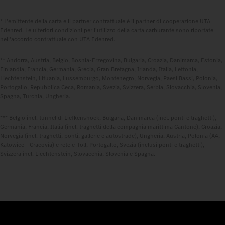
* L'emittente della carta e il partner contrattuale è il partner di cooperazione UTA
Edenred. Le ulteriori condizioni per l'utilizzo della carta carburante sono riportate
nell'accordo contrattuale con UTA Edenred.
** Andorra, Austria, Belgio, Bosnia-Erzegovina, Bulgaria, Croazia, Danimarca, Estonia,
Finlandia, Francia, Germania, Grecia, Gran Bretagna, Irlanda, Italia, Lettonia,
Liechtenstein, Lituania, Lussemburgo, Montenegro, Norvegia, Paesi Bassi, Polonia,
Portogallo, Repubblica Ceca, Romania, Svezia, Svizzera, Serbia, Slovacchia, Slovenia,
Spagna, Turchia, Ungheria.
*** Belgio incl. tunnel di Liefkenshoek, Bulgaria, Danimarca (incl. ponti e traghetti),
Germania, Francia, Italia (incl. traghetti della compagnia marittima Cantone), Croazia,
Norvegia (incl. traghetti, ponti, gallerie e autostrade), Ungheria, Austria, Polonia (A4,
Katowice - Cracovia) e rete e-Toll, Portogallo, Svezia (inclusi ponti e traghetti),
Svizzera incl. Liechtenstein, Slovacchia, Slovenia e Spagna.