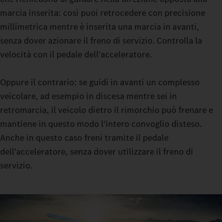
durante la marcia imposta il tuo Actros L da fino a 500 t
marcia inserita: così puoi retrocedere con precisione
esattamente nella modalità che il tuo viaggio richiede. Con ECO,
millimetrica mentre è inserita una marcia in avanti,
HEAVY o MANUAL hai a disposizione tre opzioni. La frizione a
senza dover azionare il freno di servizio. Controlla la
fluido viscoso in modalità di manovra ti consente di effettuare
velocità con il pedale dell'acceleratore.
manovre delicate: con una spinta costante puoi infatti
manovrare anche con carichi molto pesanti praticamente senza
Oppure il contrario: se guidi in avanti un complesso
usura della frizione di avviamento.
veicolare, ad esempio in discesa mentre sei in
retromarcia, il veicolo dietro il rimorchio può frenare e
mantiene in questo modo l'intero convoglio disteso.
Anche in questo caso freni tramite il pedale
dell'acceleratore, senza dover utilizzare il freno di
servizio.