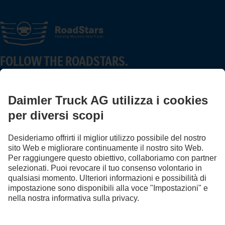
FOLLOW THE ROADSTARS.
Scambia esperienze con altri camionisti.
Sali a bordo
LANGUAGE
DE
FR
IT
Provider