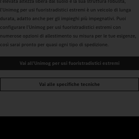
l'elevata altezza libera dal suolo e la sua struttura robusta,
l'Unimog per usi fuoristradistici estremi è un veicolo di lunga
durata, adatto anche per gli impieghi più impegnativi. Puoi
configurare l'Unimog per usi fuoristradistici estremi con
numerose opzioni di allestimento su misura per le tue esigenze,
così sarai pronto per quasi ogni tipo di spedizione.
Vai all'Unimog per usi fuoristradistici estremi
Vai alle specifiche tecniche