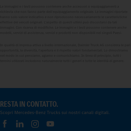
Le immagini e i testi possono contenere anche accessori o equipaggiamenti a
richiesta che non fanno parte dell'equipaggiamento originale. Le immagini riportate
hanno solo valore indicativo e non riproducono necessariamente le caratteristiche
effettive dei veicoli originali. L'aspetto di questi ultimi può discostarsi da tali
immagini. Con riserva di modifiche. Le immagini e i testi possono contenere anche
modelli, servizi di assistenza, servizi e prodotti non disponibili nei singoli Paesi.
In qualità di impresa attiva a livello internazionale, Daimler Truck AG considera le pari
opportunità, la diversità, l'apertura e il rispetto valori fondamentali. Lo dimostriamo
nel modo in cui pensiamo, agiamo e comunichiamo. In linea di principio, tutti i
termini utilizzati includono naturalmente tutti i generi e tutte le identità di genere.
RESTA IN CONTATTO.
Scopri Mercedes-Benz Trucks sui nostri canali digitali.