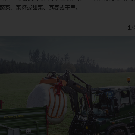
输粮食或蔬菜、菜籽或甜菜、燕麦或干草。
1
/