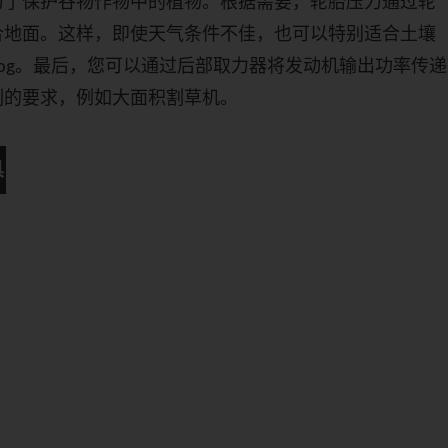
为了保护谷物作物中的植物。根据需要，轮胎压力通过轮
合地面。这样，即使天气条件不佳，也可以特别适合土壤
imog。最后，您可以通过后部取力器将发动机输出功率传递
刻的要求，例如大面积割草机。
具