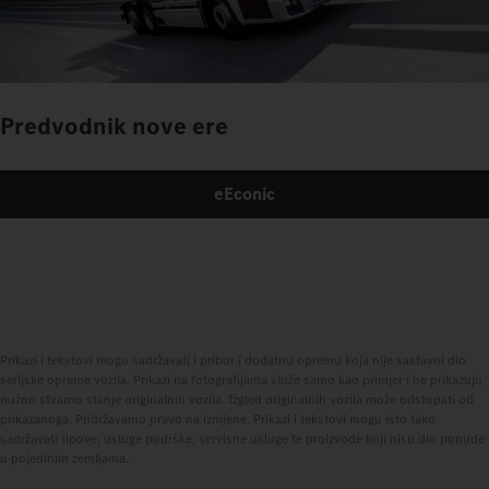
Predvodnik nove ere
eEconic
Prikazi i tekstovi mogu sadržavati i pribor i dodatnu opremu koja nije sastavni dio
serijske opreme vozila. Prikazi na fotografijama služe samo kao primjer i ne prikazuju
nužno stvarno stanje originalnih vozila. Izgled originalnih vozila može odstupati od
prikazanoga. Pridržavamo pravo na izmjene. Prikazi i tekstovi mogu isto tako
sadržavati tipove, usluge podrške, servisne usluge te proizvode koji nisu dio ponude
u pojedinim zemljama.