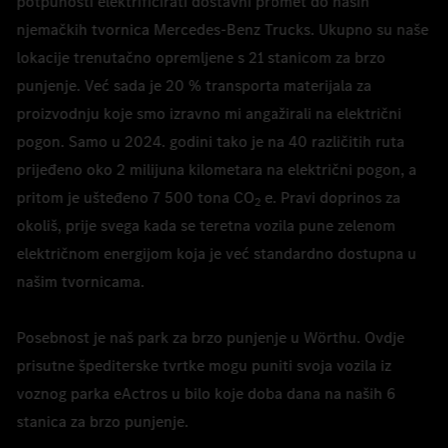
potpunosti elektrificirati dostavni promet do naših
njemačkih tvornica Mercedes-Benz Trucks. Ukupno su naše
lokacije trenutačno opremljene s 21 stanicom za brzo
punjenje. Već sada je 20 % transporta materijala za
proizvodnju koje smo izravno mi angažirali na električni
pogon. Samo u 2024. godini tako je na 40 različitih ruta
prijeđeno oko 2 milijuna kilometara na električni pogon, a
pritom je ušteđeno 7 500 tona CO
e. Pravi doprinos za
2
okoliš, prije svega kada se teretna vozila pune zelenom
električnom energijom koja je već standardno dostupna u
našim tvornicama.
Posebnost je naš park za brzo punjenje u Wörthu. Ovdje
prisutne špediterske tvrtke mogu puniti svoja vozila iz
voznog parka eActros u bilo koje doba dana na naših 6
stanica za brzo punjenje.