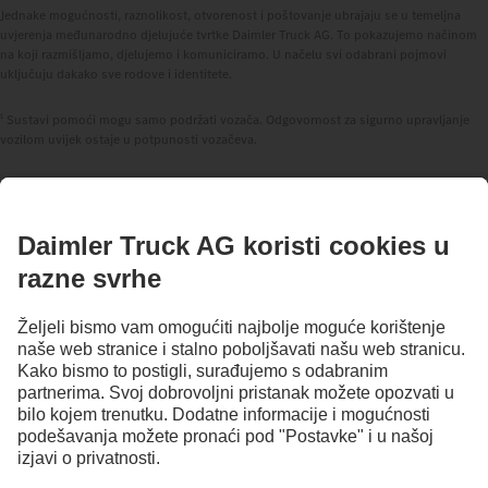
Jednake mogućnosti, raznolikost, otvorenost i poštovanje ubrajaju se u temeljna
uvjerenja međunarodno djelujuće tvrtke Daimler Truck AG. To pokazujemo načinom
na koji razmišljamo, djelujemo i komuniciramo. U načelu svi odabrani pojmovi
uključuju dakako sve rodove i identitete.
1
Sustavi pomoći mogu samo podržati vozača. Odgovornost za sigurno upravljanje
vozilom uvijek ostaje u potpunosti vozačeva.
OSTANI U KONTAKTU.
Otkrij Mercedes-Benz Trucks na našim digitalnim kanalima.