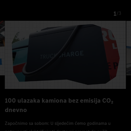
1
/
3
100 ulazaka kamiona bez emisija CO₂
dnevno
Započnimo sa sobom: U sljedećim ćemo godinama u