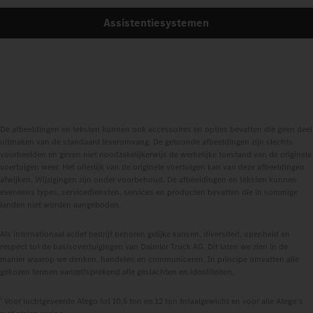
Assistentiesystemen
De afbeeldingen en teksten kunnen ook accessoires en opties bevatten die geen deel
uitmaken van de standaard leveromvang. De getoonde afbeeldingen zijn slechts
voorbeelden en geven niet noodzakelijkerwijs de werkelijke toestand van de originele
voertuigen weer. Het uiterlijk van de originele voertuigen kan van deze afbeeldingen
afwijken. Wijzigingen zijn onder voorbehoud. De afbeeldingen en teksten kunnen
eveneens types, servicediensten, services en producten bevatten die in sommige
landen niet worden aangeboden.
Als internationaal actief bedrijf behoren gelijke kansen, diversiteit, openheid en
respect tot de basisovertuigingen van Daimler Truck AG. Dit laten we zien in de
manier waarop we denken, handelen en communiceren. In principe omvatten alle
gekozen termen vanzelfsprekend alle geslachten en identiteiten.
1
Voor luchtgeveerde Atego tot 10,5 ton en 12 ton totaalgewicht en voor alle Atego's