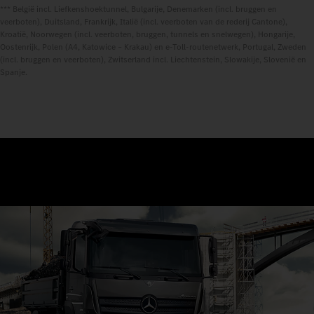
*** België incl. Liefkenshoektunnel, Bulgarije, Denemarken (incl. bruggen en
veerboten), Duitsland, Frankrijk, Italië (incl. veerboten van de rederij Cantone),
Kroatië, Noorwegen (incl. veerboten, bruggen, tunnels en snelwegen), Hongarije,
Oostenrijk, Polen (A4, Katowice – Krakau) en e-Toll-routenetwerk, Portugal, Zweden
(incl. bruggen en veerboten), Zwitserland incl. Liechtenstein, Slowakije, Slovenië en
Spanje.