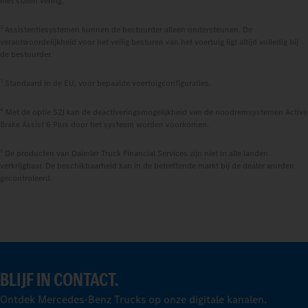
met stalen vering.
2
Assistentiesystemen kunnen de bestuurder alleen ondersteunen. De
verantwoordelijkheid voor het veilig besturen van het voertuig ligt altijd volledig bij
de bestuurder.
3
Standaard in de EU, voor bepaalde voertuigconfiguraties.
4
Met de optie S2J kan de deactiveringsmogelijkheid van de noodremsystemen Active
Brake Assist 6 Plus door het systeem worden voorkomen.
5
De producten van Daimler Truck Financial Services zijn niet in alle landen
verkrijgbaar. De beschikbaarheid kan in de betreffende markt bij de dealer worden
gecontroleerd.
BLIJF IN CONTACT.
Ontdek Mercedes-Benz Trucks op onze digitale kanalen.