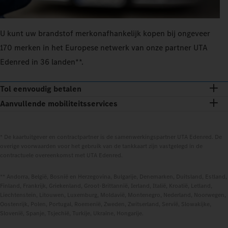
U kunt uw brandstof merkonafhankelijk kopen bij ongeveer
170 merken in het Europese netwerk van onze partner UTA
Edenred in 36 landen**.
Tol eenvoudig betalen
Aanvullende mobiliteitsservices
* De kaartuitgever en contractpartner is de samenwerkingspartner UTA Edenred. De
overige voorwaarden voor het gebruik van de tankkaart zijn vastgelegd in de
contractuele overeenkomst met UTA Edenred.
** Andorra, België, Bosnië en Herzegovina, Bulgarije, Denemarken, Duitsland, Estland,
Finland, Frankrijk, Griekenland, Groot-Brittannië, Ierland, Italië, Kroatië, Letland,
Liechtenstein, Litouwen, Luxemburg, Moldavië, Montenegro, Nederland, Noorwegen,
Oostenrijk, Polen, Portugal, Roemenië, Zweden, Zwitserland, Servië, Slowakijke,
Slovenië, Spanje, Tsjechië, Turkije, Ukraïne, Hongarije.