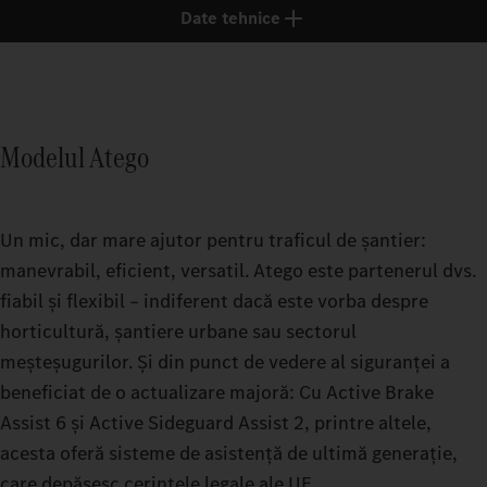
Date tehnice
Modelul Atego
Un mic, dar mare ajutor pentru traficul de șantier:
manevrabil, eficient, versatil. Atego este partenerul dvs.
fiabil și flexibil – indiferent dacă este vorba despre
horticultură, șantiere urbane sau sectorul
meșteșugurilor. Și din punct de vedere al siguranței a
beneficiat de o actualizare majoră: Cu Active Brake
Assist 6 și Active Sideguard Assist 2, printre altele,
acesta oferă sisteme de asistență de ultimă generație,
care depășesc cerințele legale ale UE.