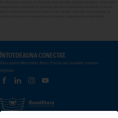
În calitate de companie cu activitate internațională, egalitatea de șanse, diversitatea,
transparența și respectul fac parte din valorile fundamentale ale Daimler Truck AG.
Demonstrăm acest lucru prin modul în care gândim, acționăm și comunicăm. În
principiu, toți termenii selectați includ, desigur, toate genurile și identitățile.
ÎNTOTDEAUNA CONECTAT.
Descoperă Mercedes-Benz Trucks pe canalele noastre
digitale.