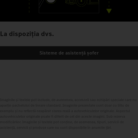
La dispoziția dvs.
Sisteme de asistență șofer
Imaginile și textele pot include, de asemenea, accesorii sau echipări speciale care nu
aparțin pachetului de livrare standard. Imaginile prezentate sunt doar cu titlu de
exemplu și nu reflectă neapărat starea reală a autovehiculelor originale. Aspectul
autovehiculelor originale poate fi diferit de cel din aceste imagini. Sub rezerva
modificărilor. Imaginile și textele pot conține, de asemenea, tipuri, servicii de
asistență, servicii și produse care nu sunt disponibile în anumite țări.