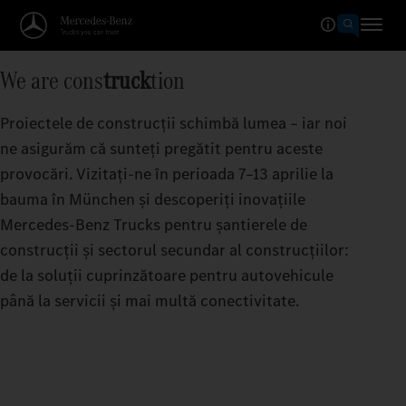
We are cons
truck
tion
Proiectele de construcții schimbă lumea – iar noi
ne asigurăm că sunteți pregătit pentru aceste
provocări. Vizitați-ne în perioada 7–13 aprilie la
bauma în München și descoperiți inovațiile
Mercedes‑Benz Trucks pentru șantierele de
construcții și sectorul secundar al construcțiilor:
de la soluții cuprinzătoare pentru autovehicule
până la servicii și mai multă conectivitate.