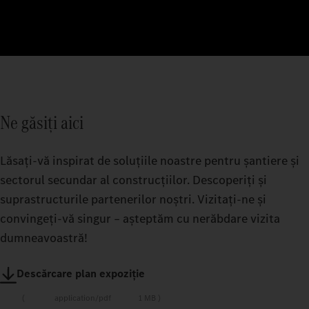
Ne găsiți aici
Lăsați-vă inspirat de soluțiile noastre pentru șantiere și
sectorul secundar al construcțiilor. Descoperiți și
suprastructurile partenerilor noștri. Vizitați-ne și
convingeți-vă singur – așteptăm cu nerăbdare vizita
dumneavoastră!
Descărcare plan expoziție
application/pdf
1 MB