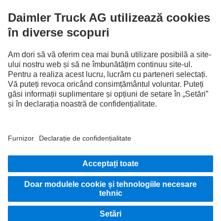
FOLLOW THE ROADSTARS.
Împărtășește experiențele tale cu alți șoferi de camioane.
Intrare în sistem
Furnizor
Protecţia Datelor
Termeni Legali
EU Data Act
Protecţia Datelor serviciu depanare
Protecția datelor autovehicule de test
Informații suplimentare privind protecția datelor