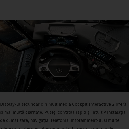
Display-ul secundar din Multimedia Cockpit Interactive 2 oferă
și mai multă claritate. Puteți controla rapid și intuitiv instalația
de climatizare, navigația, telefonia, infotainment-ul și multe
altele prin intermediul ecranului tactil sau al panoului de