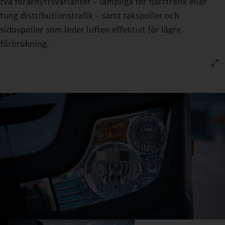
två förarhyttsvarianter – lämpliga för fjärrtrafik eller
tung distributionstrafik – samt takspoiler och
sidospoiler som leder luften effektivt för lägre
förbrukning.