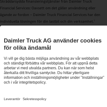
Skräddarsydda finansieringstjänster från Daimler Truck
Financial Services: Oavsett om det gäller användning eller
ägande av fordon – Daimler Truck Financial Services har den
individuella lösningen för din lastbil och din verksamhet.
7
Ta reda på mer
Garanti
Utöver garantin på 12 månader med obegränsad körsträcka för
hela fordonet omfattar Mercedes-Benz Trucks utökade garanti
på 36 månader delar av drivlinan. Den gäller delgrupper inom
områdena motor, växellåda, kardanaxel(-axlar) och drivaxel(-
axlar) upp till max. 450.000 km beroende på användningstyp.