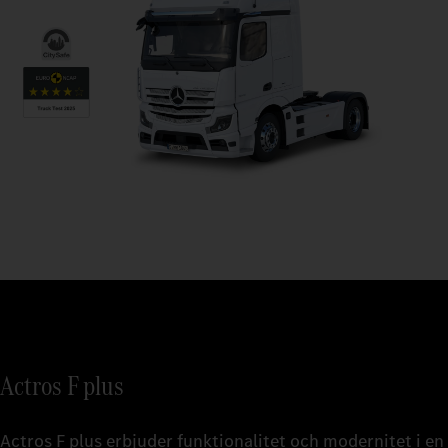
Actros F plus
Actros F plus erbjuder funktionalitet och modernitet i en