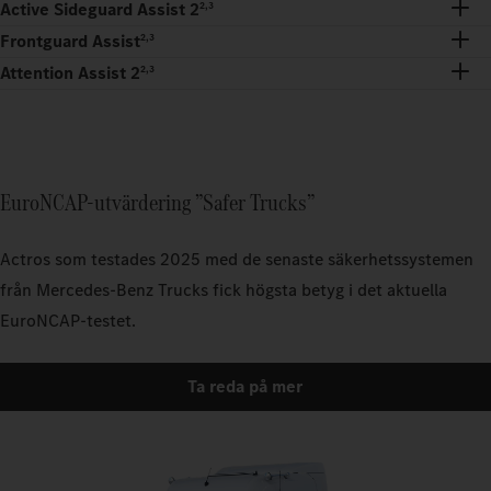
Active Sideguard Assist 2
2,3
Frontguard Assist
2,3
Attention Assist 2
2,3
EuroNCAP-utvärdering ”Safer Trucks”
Actros som testades 2025 med de senaste säkerhetssystemen
från Mercedes-Benz Trucks fick högsta betyg i det aktuella
EuroNCAP-testet.
Ta reda på mer