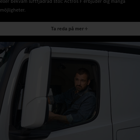
eller bekväm luftfjädrad stol: Actros F erbjuder dig många
möjligheter.
Ta reda på mer