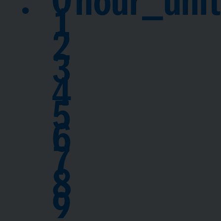
hour_unit
1
2
3
4
5
6
7
8
9