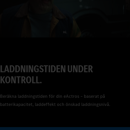
2
3
4
5
6
LADDNINGSTIDEN UNDER
7
KONTROLL.
8
9
Beräkna laddningstiden för din eActros – baserat på
batterikapacitet, laddeffekt och önskad laddningsnivå.