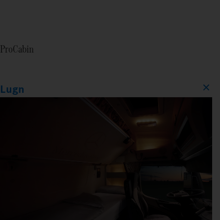
ProCabin
Lugn