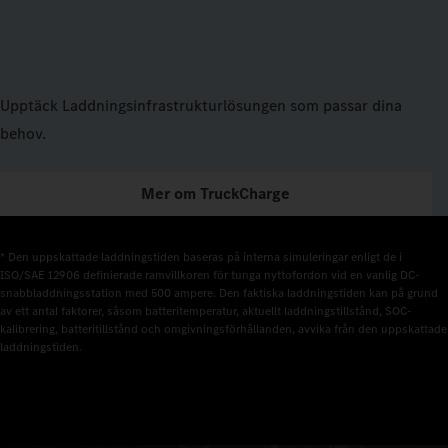
Upptäck Laddningsinfrastrukturlösungen som passar dina
behov.
Mer om TruckCharge
* Den uppskattade laddningstiden baseras på interna simuleringar enligt de i 
ISO/SAE 12906 definierade ramvillkoren för tunga nyttofordon vid en vanlig DC-
snabbladdningsstation med 500 ampere. Den faktiska laddningstiden kan på grund 
av ett antal faktorer, såsom batteritemperatur, aktuellt laddningstillstånd, SOC-
kalibrering, batteritillstånd och omgivningsförhållanden, avvika från den uppskattade 
laddningstiden.