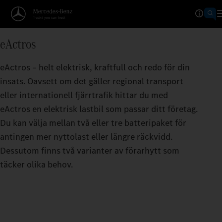
Räckviddenberäknare
eActros
KOMMER LÄNGRE ÄN DU 
eActros – helt elektrisk, kraftfull och redo för din
Ju större räckvidd per batteriladdning, desto 
insats. Oavsett om det gäller regional transport
eller internationell fjärrtrafik hittar du med
eActros en elektrisk lastbil som passar ditt företag.
Du kan välja mellan två eller tre batteripaket för
antingen mer nyttolast eller längre räckvidd.
Dessutom finns två varianter av förarhytt som
täcker olika behov.