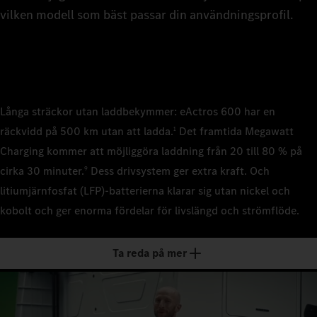
detalje
teknisk
teknisk
vilken modell som bäst passar din användningsprofil.
0
Flakch
1
Trailer
Trailer
Trailer
mm
mm
mm
2
Långa sträckor utan laddbekymmer: eActros 600 har en
Förarhytt 
räckvidd på 500 km utan att ladda.
Det framtida Megawatt
1
2,3 m, 
Förarhytt 
Förarhytt 
Förarhytt 
Charging kommer att möjliggöra laddning från 20 till 80 % på
Classic
3
2,5 m, 
2,5 m, 
2,3 m, 
cirka 30 minuter.
Dess drivsystem ger extra kraft. Och
9
Giga, p
Giga, p
Batterier
Classic
litiumjärnfosfat (LFP)-batterierna klarar sig utan nickel och
LFP (li
4
kobolt och ger enorma fördelar för livslängd och strömflöde.
Batterier
Batterier
Batterier
LFP (li
LFP (li
Antal batt
LFP (li
3
5
Ta reda på mer
Antal batt
Antal batt
Antal batt
3
2
Installera
2
621 kWh
Installera
Installera
Installera