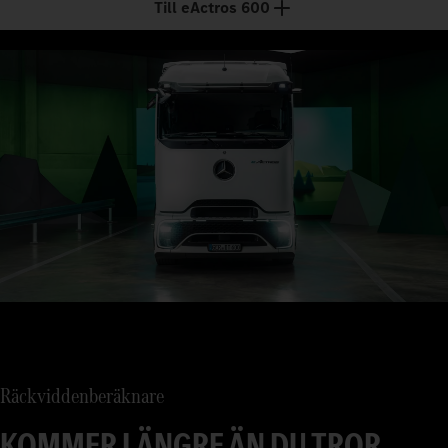
Till eActros 600
att samtlig
Räckviddenberäknare
KOMMER LÄNGRE ÄN DU TROR.