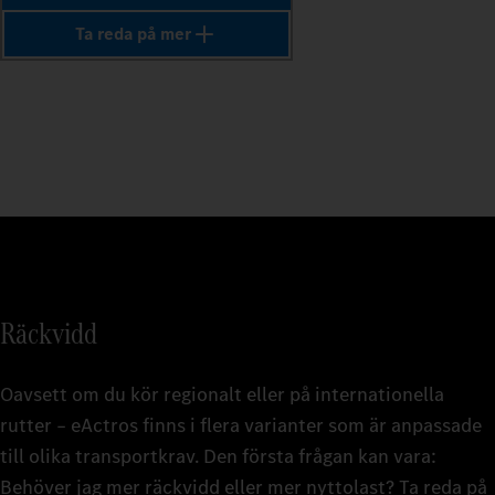
3
Det komp
Ta reda på mer
Servicep
fordons
Det komp
Det komp
live-fo
reparati
fordons
fordons
4
reparati
till 96 
reparati
reparati
till 96 
96 månad
96 månad
5
Ta reda
Ta reda
Ta reda
Ta reda
Fleetbo
6
Fleetbo
Fleetbo
Merced
Fleetbo
Merced
Merced
Merced
7
Räckvidd
8
Oavsett om du kör regionalt eller på internationella
rutter – eActros finns i flera varianter som är anpassade
Den pas
9
till olika transportkrav. Den första frågan kan vara:
Den eTr
över de
eTruck 
En eTru
Behöver jag mer räckvidd eller mer nyttolast? Ta reda på