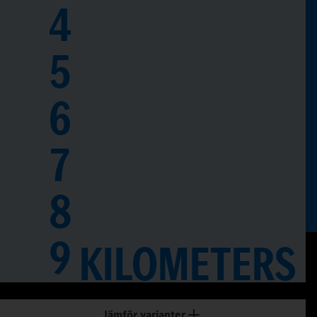
4
5
6
7
8
0
9
KILOMETERS
1
Jämför varianter