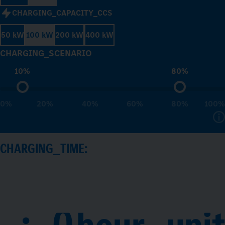
CHARGING_CAPACITY_CCS
50 kW
100 kW
200 kW
400 kW
CHARGING_SCENARIO
10%
80%
0%
20%
40%
60%
80%
100%
CHARGING_TIME:
:
0