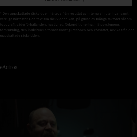
2
3
* Den uppskattade räckvidden härleds från resultat av interna simuleringar samt 
verkliga körtester. Den faktiska räckvidden kan, på grund av många faktorer såsom 
4
topografi, väderförhållanden, hastighet, förkonditionering, hjälpsystemens 
förbrukning, den individuella fordonskonfigurationen och körsättet, avvika från den 
5
uppskattade räckvidden.
6
7
eActros
8
9
0
1