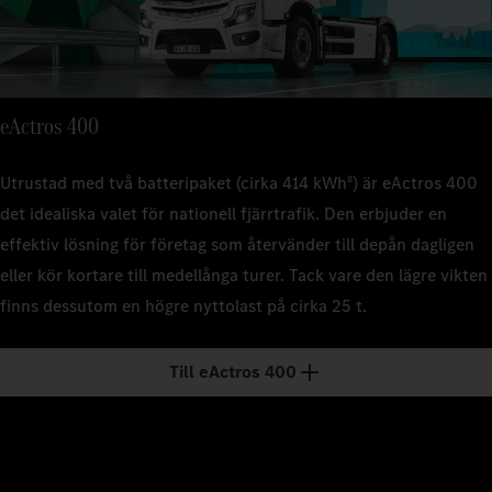
luftfjäd
22 ton (
Tjänstevik
Tjänstevik
luftfjäd
Ca 10,0
Tjänstevik
Ca 9,7 
Ca 11,4
Tjänstevik
Motoreffek
Motoreffek
eActros 400
Ca 11,7
400 kW
Motoreffek
400 kW
400 kW
Motoreffek
Växellåda
Växellåda
Utrustad med två batteripaket (cirka 414 kWh
) är eActros 400
8
400 kW
4 växla
Växellåda
4 växla
det idealiska valet för nationell fjärrtrafik. Den erbjuder en
4 växla
effektiv lösning för företag som återvänder till depån dagligen
Växellåda
Räckvidd
Räckvidd
4 växla
–
eller kör kortare till medellånga turer. Tack vare den lägre vikten
Räckvidd
–
–
finns dessutom en högre nyttolast på cirka 25 t.
Räckvidd
Nyttolast
Nyttolast
–
Ca 25 t
Nyttolast
Ca 25 t
Till eActros 400
Ca 22 t
Nyttolast
Ca 22 t