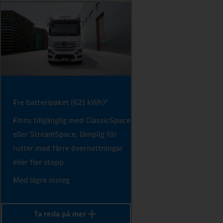
Tre batteripaket (621 kWh)
8
Finns tillgänglig med ClassicSpace
eller StreamSpace, lämplig för
rutter med färre övernattningar
eller fler stopp
Med lägre insteg
Ta reda på mer