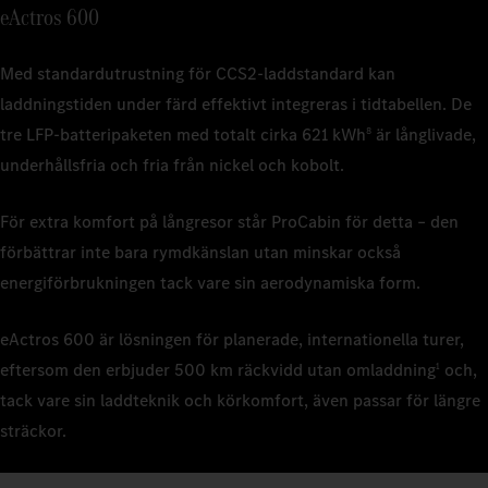
eActros 600
1
Nominell k
1
Nominell k
beroende 
beroende p
1
Nominell k
beroende p
Med standardutrustning för CCS2‑laddstandard kan
2
Laddnings
2
Laddnings
1
Nominell k
400 kW lad
400 kW lad
laddningstiden under färd effektivt integreras i tidtabellen. De
beroende p
2
Laddnings
400 kW la
tre LFP‑batteripaketen med totalt cirka 621 kWh
är långlivade,
8
2
Den uppsk
underhållsfria och fria från nickel och kobolt.
körtester.
3
Mercedes-
faktorer, 
ansökan om
sekundärfö
gäller en 
För extra komfort på långresor står ProCabin för detta – den
att samtlig
förbättrar inte bara rymdkänslan utan minskar också
3
Baserat p
System (MC
energiförbrukningen tack vare sin aerodynamiska form.
serietillv
Funktionen 
blir tillgäng
eActros 600 är lösningen för planerade, internationella turer,
eftersom den erbjuder 500 km räckvidd utan omladdning
och,
1
4
Laddnings
med 400 k
tack vare sin laddteknik och körkomfort, även passar för längre
sträckor.
5
Mercedes-
ansökan om
gäller en 