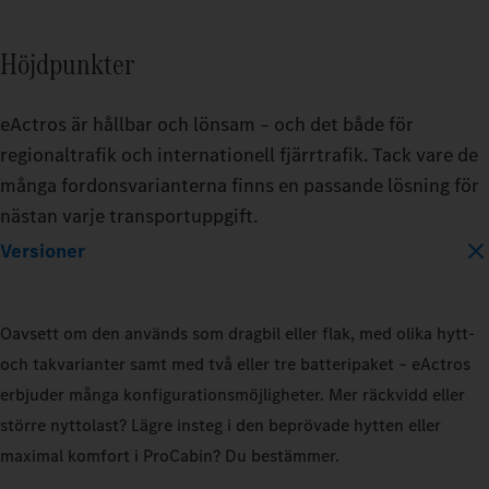
BATTERY_CAPACITY
Höjdpunkter
400_KWH
600_KWH
eActros är hållbar och lönsam – och det både för
regionaltrafik och internationell fjärrtrafik. Tack vare de
många fordonsvarianterna finns en passande lösning för
MODEL
nästan varje transportuppgift.
EACTROS_600_PROCABIN_TRACTO
Versioner
TRAILER
TRAIL
Oavsett om den används som dragbil eller flak, med olika hytt-
DRY_BOX
REFRIGERATED
DRY_
och takvarianter samt med två eller tre batteripaket – eActros
erbjuder många konfigurationsmöjligheter. Mer räckvidd eller
LOAD_CAPACITY
LOAD_
större nyttolast? Lägre insteg i den beprövade hytten eller
10_PERCENT
50_PERCENT
10_P
maximal komfort i ProCabin? Du bestämmer.