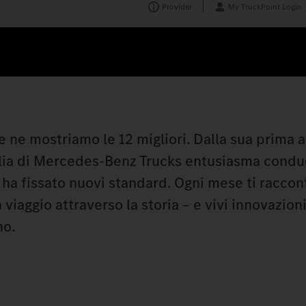
Provider
My TruckPoint Login
te ne mostriamo le 12 migliori. Dalla sua prima 
glia di Mercedes‑Benz Trucks entusiasma conduc
s ha fissato nuovi standard. Ogni mese ti racco
n viaggio attraverso la storia – e vivi innovazio
no.