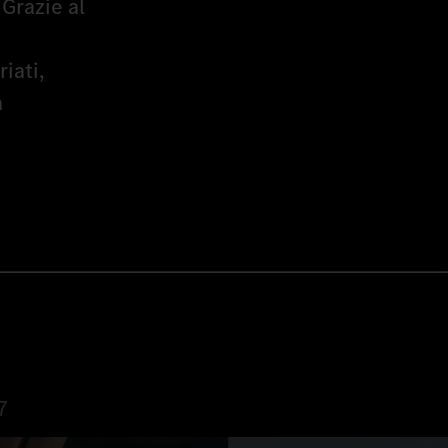
 Grazie al
iati,
a
7