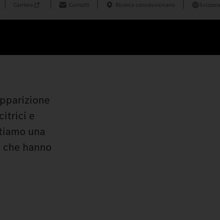
Carriera
Contatti
Ricerca concessionario
Svizzera
apparizione
itrici e
ntiamo una
ni che hanno