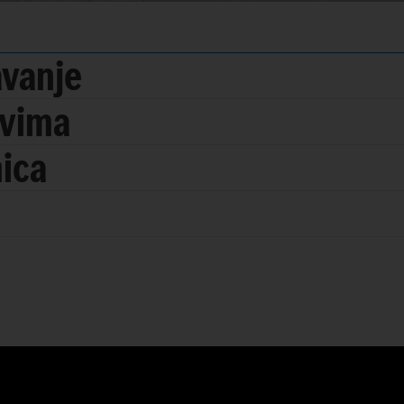
avanje
ovima
nica