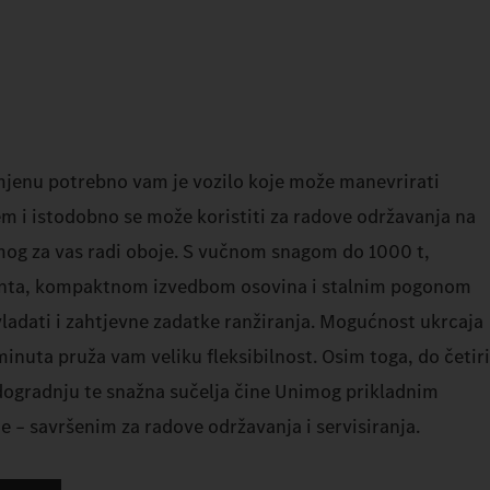
jenu potrebno vam je vozilo koje može manevrirati
 i istodobno se može koristiti za radove održavanja na
imog za vas radi oboje. S vučnom snagom do 1000 t,
ta, kompaktnom izvedbom osovina i stalnim pogonom
vladati i zahtjevne zadatke ranžiranja. Mogućnost ukrcaja
minuta pruža vam veliku fleksibilnost. Osim toga, do četiri
dogradnju te snažna sučelja čine Unimog prikladnim
e – savršenim za radove održavanja i servisiranja.