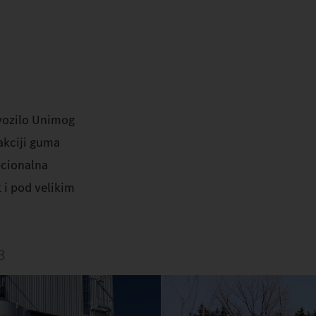
 vozilo Unimog
rakciji guma
pcionalna
 i pod velikim
3