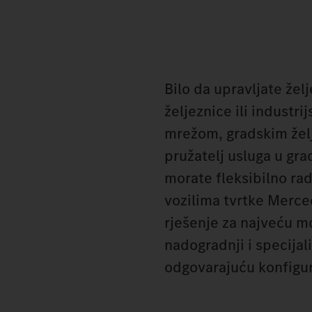
Bilo da upravljate ž
željeznice ili indust
mrežom, gradskim želje
pružatelj usluga u grad
morate fleksibilno rad
vozilima tvrtke Merce
rješenje za najveću m
nadogradnji i specija
odgovarajuću konfigur