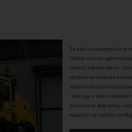
Za vašu dvonamjensku prim
teškim vučnim opterećenjem
tračnoj infrastrukturi. Un
spojkom pretvarača momen
vlastitih kotača možete sa
i iskrcaja u samo nekoliko 
prostora za dogradnju i na
nosačem za različite uređaj