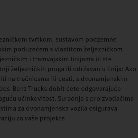
eljezničkom tvrtkom, sustavom podzemne
rijskim poduzećem s vlastitom željezničkom
zničkim i tramvajskim linijama ili ste
nji željezničkih pruga ili održavanju linija: Ako
iti na tračnicama ili cesti, s dvonamjenskim
des‑Benz Trucks dobit ćete odgovarajuće
oguću učinkovitost. Suradnja s proizvođačima
listima za dvonamjenska vozila osigurava
aciju za vaše projekte.