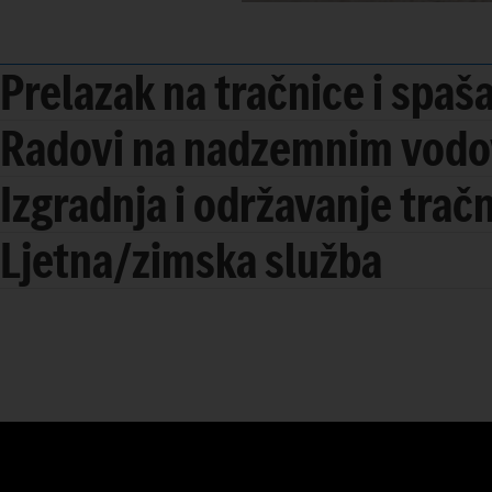
Prelazak na tračnice i spaš
Radovi na nadzemnim vod
Izgradnja i održavanje trač
Ljetna/zimska služba