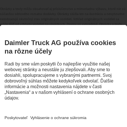
Obrázky a texty môžu obsahovať aj príslušenstvo a mimoriadnu výbavu, ktoré nie sú
súčasťou sériového rozsahu dodávky. Obrázky slúžia len na ilustráciu a nevyhnutne
nezobrazujú skutočný stav originálnych vozidiel. Vzhľad originálnych vozidiel sa
môže líšiť od vzhľadu vozidiel na obrázkoch. Zmeny sú vyhradené. Obrázky a texty
môžu obsahovať aj typy, podporné služby, servis a produkty, ktoré nie sú ponúkané
vo všetkých krajinách.
Ako medzinárodná spoločnosť, Daimler Truck AG považuje rovnosť príležitostí,
rozmanitosť, otvorenosť a rešpekt za svoje základné hodnoty. Ukazujeme to
spôsobom, akým myslíme, konáme a komunikujeme. V zásade všetky zvolené pojmy
prirodzene zahŕňajú všetky rody a identity.
1
Asistenčné systémy dokážu vodičov len podporiť. Zodpovednosť za bezpečné
vedenie vozidla zostáva vždy v plnom rozsahu na vodičovi.
ZOSTAŇTE V KONTAKTE.