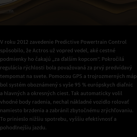
V roku 2012 zavedenie Predictive Powertrain Control
spôsobilo, že Actros už vopred vedel, aké cestné
podmienky ho čakajú „za ďalším kopcom“. Pokročilá
regulácia rýchlosti bola považovaná za prvý predvídavý
tempomat na svete. Pomocou GPS a trojrozmerných máp
bol systém oboznámený s vyše 95 % európskych diaľnic
a hlavných a okresných ciest. Tak automaticky volil
vhodné body radenia, nechal nákladné vozidlo rolovať
namiesto brzdenia a zabránil zbytočnému zrýchľovaniu.
To prinieslo nižšiu spotrebu, vyššiu efektívnosť a
pohodlnejšiu jazdu.