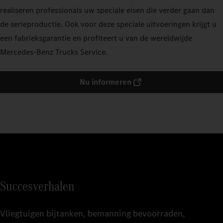
realiseren professionals uw speciale eisen die verder gaan dan
de serieproductie. Ook voor deze speciale uitvoeringen krijgt u
een fabrieksgarantie en profiteert u van de wereldwijde
Mercedes‑Benz Trucks Service.
Nu informeren
Succesverhalen
Vliegtuigen bijtanken, bemanning bevoorraden,