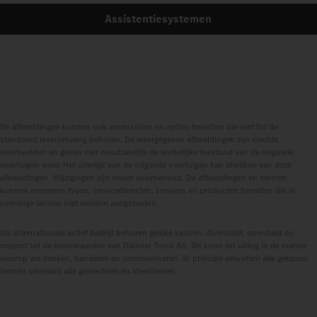
Assistentiesystemen
De afbeeldingen kunnen ook accessoires en opties bevatten die niet tot de
standaard leveromvang behoren. De weergegeven afbeeldingen zijn slechts
voorbeelden en geven niet noodzakelijk de werkelijke toestand van de originele
voertuigen weer. Het uiterlijk van de originele voertuigen kan afwijken van deze
afbeeldingen. Wijzigingen zijn onder voorbehoud. De afbeeldingen en teksten
kunnen eveneens types, servicediensten, services en producten bevatten die in
sommige landen niet worden aangeboden.
Als internationaal actief bedrijf behoren gelijke kansen, diversiteit, openheid en
respect tot de basiswaarden van Daimler Truck AG. Dit komt tot uiting in de manier
waarop we denken, handelen en communiceren. In principe omvatten alle gekozen
termen uiteraard alle geslachten en identiteiten.