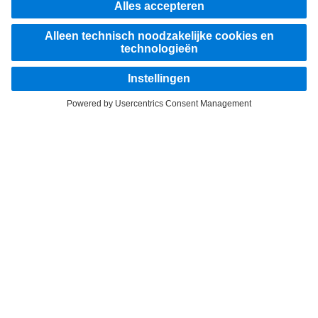
LANGUAGE
NL
FR
Aanbieder
Privacyverklaringen
Wettelijke bepalingen
EU Data Act
Privacyverklaringen Pechhulp
Gegevensbescherming testvoertuigen
Overige privacyverklaringen
Klokkenluiderssysteem
Gebruiksvoorwaarden