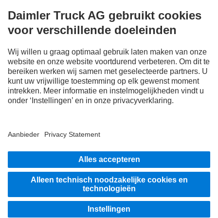
afwijken. Wijzigingen zijn onder voorbehoud. De afbeeldingen en teksten kunnen
eveneens types, servicediensten, services en producten bevatten die in sommige
landen niet worden aangeboden.
Als internationaal actief bedrijf behoren gelijke kansen, diversiteit, openheid en
respect tot de basisovertuigingen van Daimler Truck AG. Dit laten we zien in de
manier waarop we denken, handelen en communiceren. In principe omvatten alle
gekozen termen vanzelfsprekend alle geslachten en identiteiten.
BLIJF IN CONTACT.
Ontdek Mercedes-Benz Trucks op onze digitale kanalen.