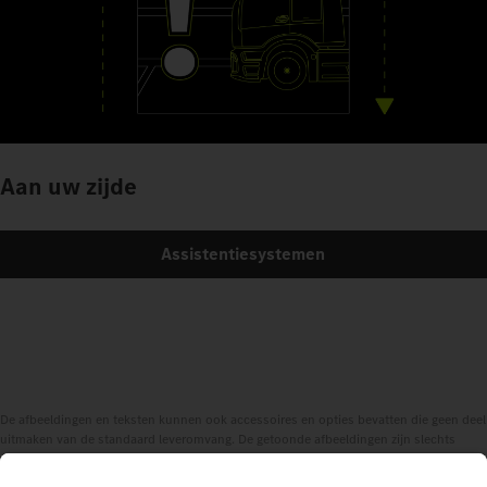
Aan uw zijde
Assistentiesystemen
De afbeeldingen en teksten kunnen ook accessoires en opties bevatten die geen deel
uitmaken van de standaard leveromvang. De getoonde afbeeldingen zijn slechts
voorbeelden en geven niet noodzakelijkerwijs de werkelijke toestand van de originele
voertuigen weer. Het uiterlijk van de originele voertuigen kan van deze afbeeldingen