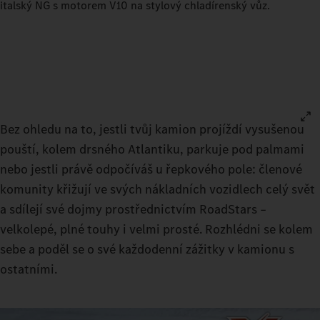
italský NG s motorem V10 na stylový chladírenský vůz.
Bez ohledu na to, jestli tvůj kamion projíždí vysušenou
pouští, kolem drsného Atlantiku, parkuje pod palmami
nebo jestli právě odpočíváš u řepkového pole: členové
komunity křižují ve svých nákladních vozidlech celý svět
a sdílejí své dojmy prostřednictvím RoadStars –
velkolepé, plné touhy i velmi prosté. Rozhlédni se kolem
sebe a poděl se o své každodenní zážitky v kamionu s
ostatními.