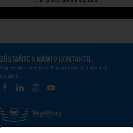
Chci se stát členem RoadStar
ZŮSTAŇTE S NÁMI V KONTAKTU.
Objevte Mercedes-Benz Trucks na našich digitálních
kanálech.
FOLLOW THE ROADSTARS.