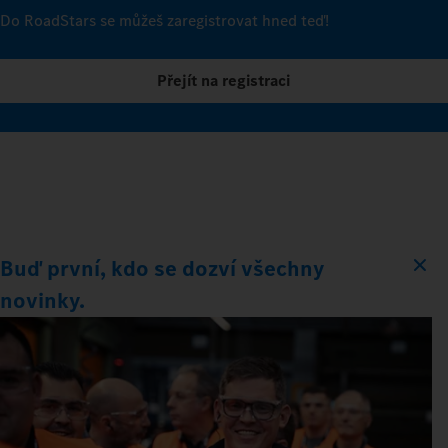
Do RoadStars se můžeš zaregistrovat hned teď!
Přejít na registraci
Buď první, kdo se dozví všechny
novinky.