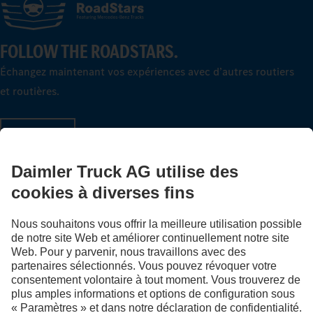
FOLLOW THE ROADSTARS.
Échangez maintenant vos expériences avec d’autres routiers
et routières.
Montez à bord
LANGUAGE
NL
FR
Fournisseur
Politique de confidentialité