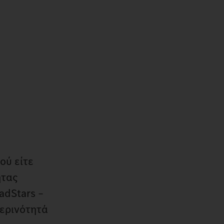
ού είτε
ητας
adStars –
μερινότητά