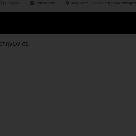
Πάροχος
Επικοινωνία
Αναζήτηση Εξουσιοδοτημένου Διανομέα
ορτηγών σε