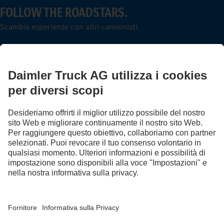
FOLLOW THE ROADSTARS.
Scambia esperienze con altri camionisti.
Sali a bordo
LANGUAGE
DE
FR
IT
Provider
Protezione dei dati in Svizzera
Tutela dei dati
Informazioni a carattere legale